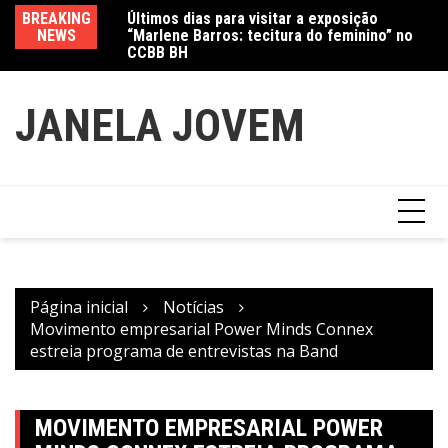
“Marlene Barros: tecitura do feminino” no
Ir
CCBB BH
BREAKING
Va
Amanda Mangili transforma beleza e
para
NEWS
fe
inclusão em conexão real nas redes
o
conteúdo
JANELA JOVEM
Página inicial
Notícias
Movimento empresarial Power Minds Connex
estreia programa de entrevistas na Band
MOVIMENTO EMPRESARIAL POWER