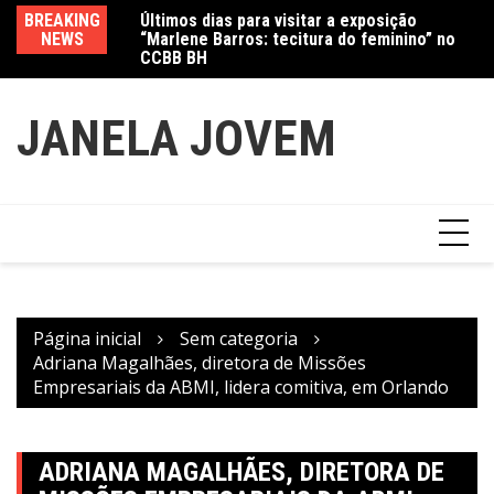
Ir
“Marlene Barros: tecitura do feminino” no
BREAKING
Va
para
CCBB BH
NEWS
fe
Amanda Mangili transforma beleza e
o
inclusão em conexão real nas redes
conteúdo
JANELA JOVEM
Página inicial
Sem categoria
Adriana Magalhães, diretora de Missões
Empresariais da ABMI, lidera comitiva, em Orlando
ADRIANA MAGALHÃES, DIRETORA DE