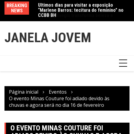
“Marlene Barros: tecitura do feminino” no
Ir
BREAKING
Va
CCBB BH
para
Amanda Mangili transforma beleza e
NEWS
fe
inclusão em conexão real nas redes
o
conteúdo
JANELA JOVEM
Página inicial
Eventos
O evento Minas Couture foi adiado devido às
chuvas e agora será no dia 16 de fevereiro
O EVENTO MINAS COUTURE FOI