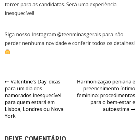
torcer para as candidatas. Será uma experiência
inesquecível!
Siga nosso Instagram @teenminasgerais para não
perder nenhuma novidade e conferir todos os detalhes!
Navegação
Valentine’s Day: dicas
Harmonização peniana e
para um dia dos
preenchimento íntimo
de
namorados inesquecível
feminino: procedimentos
Post
para quem estará em
para o bem-estar e
Lisboa, Londres ou Nova
autoestima
York
DEIXE COMENTÁRIO