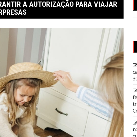
RANTIR A AUTORIZAÇÃO PARA VIAJAR
URPRESAS
P
p
c
3
f
t
C
n
c