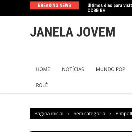
CCBB BH
Ir
BREAKING NEWS
Amanda Mangili trans
para
o
conteúdo
JANELA JOVEM
HOME
NOTÍCIAS
MUNDO POP
ROLÊ
Página inicial
Sem categoria
Pimpolh