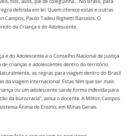
is, tios, avós, pai de coleguinha… No Brasil, para
gra definida em lei. Quem oferece estas e outras
ton Campos, Paulo Tadeu Righetti Barcelos. O
reito da Criança e do Adolescente.
ça e do Adolescente e o Conselho Nacional de Justiça
 crianças e adolescentes dentro do território
Naturalmente, as regras para viagem dentro do Brasil
as da viagem internacional. Estas têm que ser mais
criança ou um adolescente sai de forma indevida para
razão da burocracia”, avisa o docente. A Milton Campos
ssistema Ânima de Ensino, em Minas Gerais.
iagem feliz e segura com os pequenos: