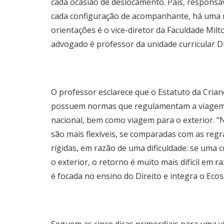
cada ocasião de deslocamento. Pais, responsáve
cada configuração de acompanhante, há uma re
orientações é o vice-diretor da Faculdade Mil
advogado é professor da unidade curricular Di
O professor esclarece que o Estatuto da Crian
possuem normas que regulamentam a viagem de
nacional, bem como viagem para o exterior. “
são mais flexíveis, se comparadas com as regr
rígidas, em razão de uma dificuldade: se uma 
o exterior, o retorno é muito mais difícil em 
é focada no ensino do Direito e integra o Eco
Seguem as cinco dicas primordiais para uma v