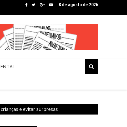
8 de agosto de 2026
bre assina lista de convidados em festival que revela novos tale
MENTAL
crianças e evitar surpresas