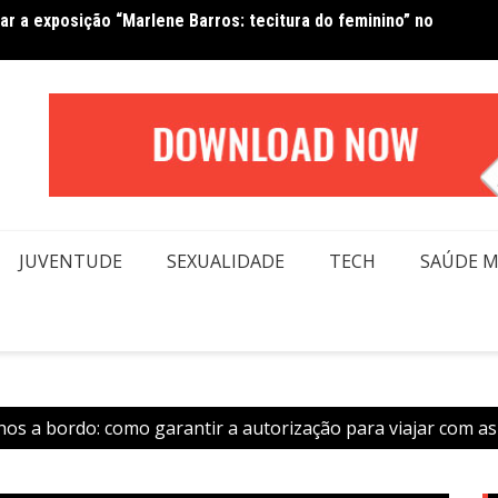
Van No
forma beleza e inclusão em conexão real nas redes
moda
JUVENTUDE
SEXUALIDADE
TECH
SAÚDE 
os a bordo: como garantir a autorização para viajar com as 