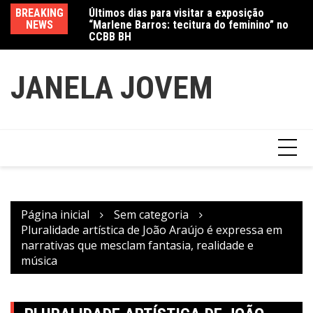
Ir
Últimos dias para visitar a exposição
BREAKING
Va
“Marlene Barros: tecitura do feminino” no
para
NEWS
fe
CCBB BH
Amanda Mangili transforma beleza e
o
inclusão em conexão real nas redes
conteúdo
JANELA JOVEM
Página inicial
Sem categoria
Pluralidade artística de João Araújo é expressa em
narrativas que mesclam fantasia, realidade e
música