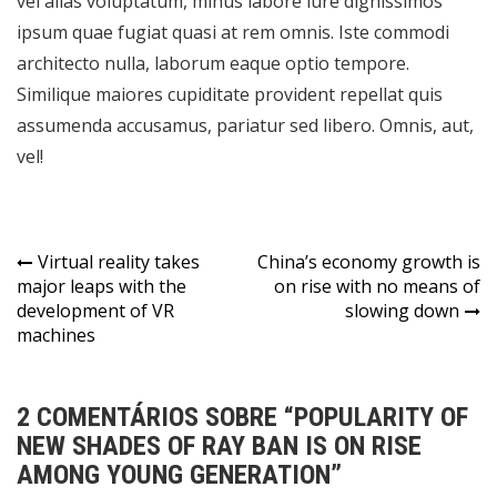
vel alias voluptatum, minus labore iure dignissimos
ipsum quae fugiat quasi at rem omnis. Iste commodi
architecto nulla, laborum eaque optio tempore.
Similique maiores cupiditate provident repellat quis
assumenda accusamus, pariatur sed libero. Omnis, aut,
vel!
Navegação
Virtual reality takes
China’s economy growth is
major leaps with the
on rise with no means of
de
development of VR
slowing down
Post
machines
2 COMENTÁRIOS SOBRE “
POPULARITY OF
NEW SHADES OF RAY BAN IS ON RISE
AMONG YOUNG GENERATION
”