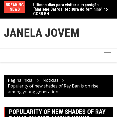
Ir
Últimos dias para visitar a exposição
BREAKING
Va
“Marlene Barros: tecitura do feminino” no
para
NEWS
fe
CCBB BH
Amanda Mangili transforma beleza e
o
inclusão em conexão real nas redes
conteúdo
JANELA JOVEM
Página inicial
Notícias
Popularity of new shades of Ray Ban is on rise
among young generation
POPULARITY OF NEW SHADES OF RAY