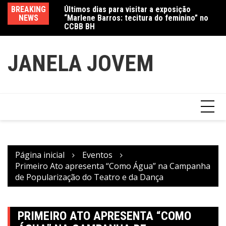
Ir
Últimos dias para visitar a exposição
BREAKING
Va
“Marlene Barros: tecitura do feminino” no
para
NEWS
fe
CCBB BH
Amanda Mangili transforma beleza e
o
inclusão em conexão real nas redes
conteúdo
JANELA JOVEM
Página inicial
Eventos
Primeiro Ato apresenta “Como Água” na Campanha
de Popularização do Teatro e da Dança
PRIMEIRO ATO APRESENTA “COMO