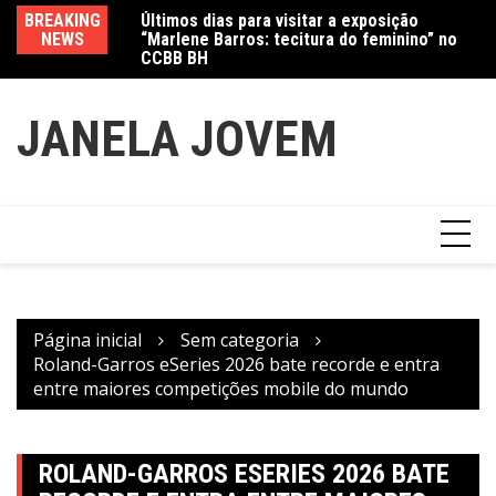
Ir
Últimos dias para visitar a exposição
BREAKING
Va
“Marlene Barros: tecitura do feminino” no
para
NEWS
fe
CCBB BH
Amanda Mangili transforma beleza e
o
inclusão em conexão real nas redes
conteúdo
JANELA JOVEM
Página inicial
Sem categoria
Roland-Garros eSeries 2026 bate recorde e entra
entre maiores competições mobile do mundo
ROLAND-GARROS ESERIES 2026 BATE