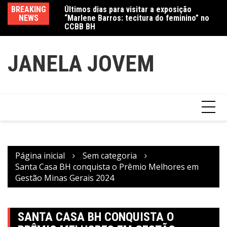
“Marlene Barros: tecitura do feminino” no
Ir
BREAKING
Va
CCBB BH
para
Amanda Mangili transforma beleza e
NEWS
fe
inclusão em conexão real nas redes
o
conteúdo
JANELA JOVEM
Página inicial
Sem categoria
Santa Casa BH conquista o Prêmio Melhores em
Gestão Minas Gerais 2024
SANTA CASA BH CONQUISTA O