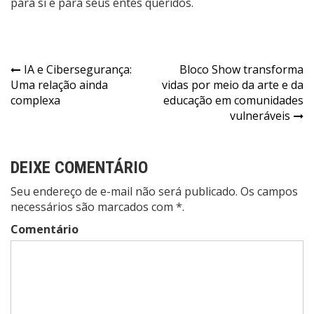
para si e para seus entes queridos.
Navegação
IA e Cibersegurança:
Bloco Show transforma
Uma relação ainda
vidas por meio da arte e da
de
complexa
educação em comunidades
Post
vulneráveis
DEIXE COMENTÁRIO
Seu endereço de e-mail não será publicado. Os campos
necessários são marcados com *.
Comentário