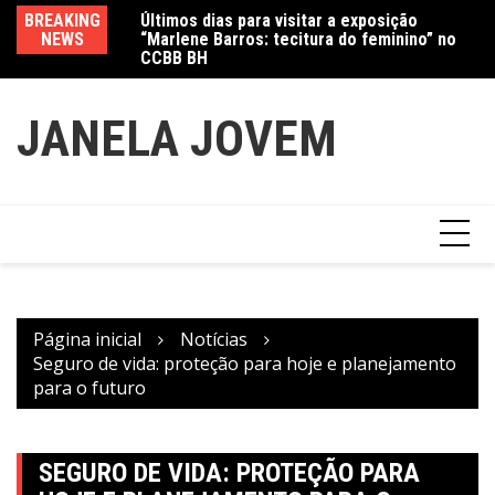
Ir
Últimos dias para visitar a exposição
BREAKING
Va
para
“Marlene Barros: tecitura do feminino” no
NEWS
fe
CCBB BH
Amanda Mangili transforma beleza e
o
inclusão em conexão real nas redes
conteúdo
JANELA JOVEM
Página inicial
Notícias
Seguro de vida: proteção para hoje e planejamento
para o futuro
SEGURO DE VIDA: PROTEÇÃO PARA