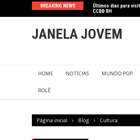
Ir
cam presença no Oscar
BREAKING NEWS
Últimos dias para visi
para
CCBB BH
o
conteúdo
JANELA JOVEM
HOME
NOTÍCIAS
MUNDO POP
ROLÊ
Página inicial
Blog
Cultura