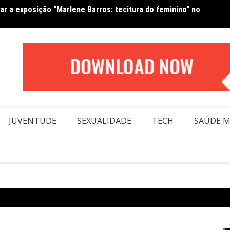
tar a exposição “Marlene Barros: tecitura do feminino” no
Amanda
JUVENTUDE
SEXUALIDADE
TECH
SAÚDE 