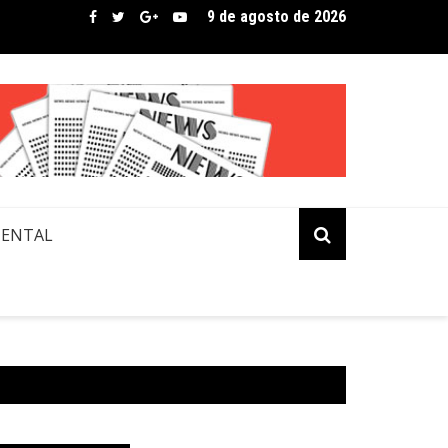
9 de agosto de 2026
 Mangili transforma beleza e inclusão em conexão real nas red
MENTAL