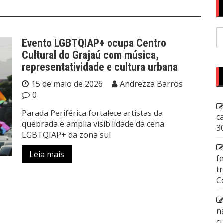
P
Evento LGBTQIAP+ ocupa Centro
p
Cultural do Grajaú com música,
representatividade e cultura urbana
15 de maio de 2026
Andrezza Barros
0
Parada Periférica fortalece artistas da
c
quebrada e amplia visibilidade da cena
3
LGBTQIAP+ da zona sul
Leia mais
f
t
C
n
c