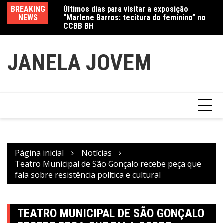
Ir
Jewelry marcam
BREAKING
Últimos dias para visitar a exposição
Am
para
NEWS
“Marlene Barros: tecitura do feminino” no
in
o
CCBB BH
conteúdo
JANELA JOVEM
Página inicial
Notícias
Teatro Municipal de São Gonçalo recebe peça que
fala sobre resistência política e cultural
TEATRO MUNICIPAL DE SÃO GONÇALO