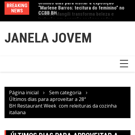
CCBB BH
Ir
BREAKING
Va
Amanda Mangili transforma beleza e
para
NEWS
fe
inclusão em conexão real nas redes
o
conteúdo
JANELA JOVEM
Página inicial
Sem categoria
Últimos dias para aproveitar a 28ª
BH Restaurant Week com releituras da cozinha
italiana