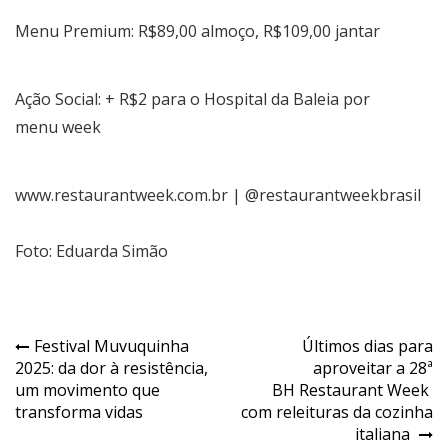
Menu Premium: R$89,00 almoço, R$109,00 jantar
Ação Social: + R$2 para o Hospital da Baleia por
menu week
www.restaurantweek.com.br
| @restaurantweekbrasil
Foto: Eduarda Simão
Navegação
Festival Muvuquinha
Últimos dias para
2025: da dor à resistência,
aproveitar a 28ª
de
um movimento que
BH Restaurant Week
Post
transforma vidas
com releituras da cozinha
italiana