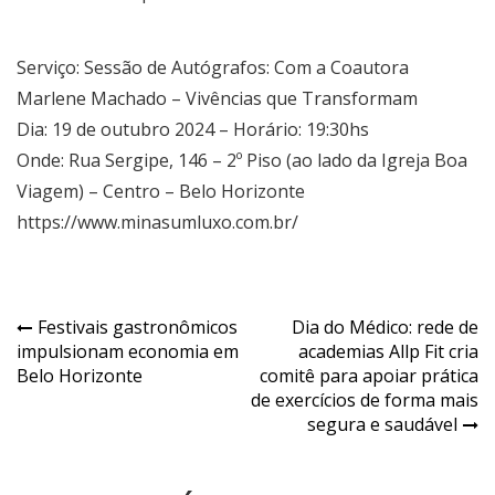
Serviço: Sessão de Autógrafos: Com a Coautora
Marlene Machado – Vivências que Transformam
Dia: 19 de outubro 2024 – Horário: 19:30hs
Onde: Rua Sergipe, 146 – 2º Piso (ao lado da Igreja Boa
Viagem) – Centro – Belo Horizonte
https://www.minasumluxo.com.br/
Navegação
Festivais gastronômicos
Dia do Médico: rede de
impulsionam economia em
academias Allp Fit cria
de
Belo Horizonte
comitê para apoiar prática
Post
de exercícios de forma mais
segura e saudável