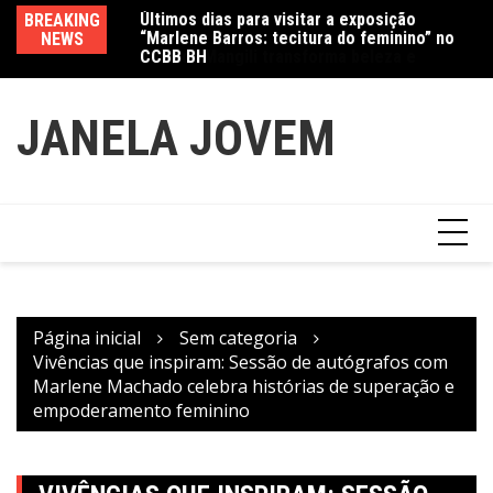
“Marlene Barros: tecitura do feminino” no
Ir
BREAKING
Va
CCBB BH
Amanda Mangili transforma beleza e
para
NEWS
fe
inclusão em conexão real nas redes
o
conteúdo
JANELA JOVEM
Página inicial
Sem categoria
Vivências que inspiram: Sessão de autógrafos com
Marlene Machado celebra histórias de superação e
empoderamento feminino