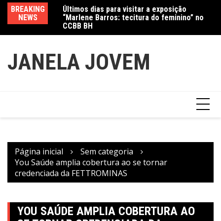
Ir
Últimos dias para visitar a exposição
BREAKING
Va
para
“Marlene Barros: tecitura do feminino” no
NEWS
fe
CCBB BH
Amanda Mangili transforma beleza e
o
inclusão em conexão real nas redes
conteúdo
JANELA JOVEM
Página inicial
Sem categoria
You Saúde amplia cobertura ao se tornar
credenciada da FETTROMINAS
YOU SAÚDE AMPLIA COBERTURA AO