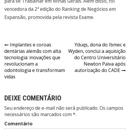
para se Trabalhar em Minas Gerais. Além disso, foi
vencedora da 2ª edição do Ranking de Negócios em
Expansão, promovida pela revista Exame.
Navegação
Implantes e coroas
Yduqs, dona do Ibmec e
dentárias alemãs com alta
Wyden, conclui a aquisição
de
tecnologia: inovações que
do Centro Universitário
Post
revolucionam a
Newton Paiva após
odontologia e transformam
autorização do CADE
vidas
DEIXE COMENTÁRIO
Seu endereço de e-mail não será publicado. Os campos
necessários são marcados com *.
Comentário