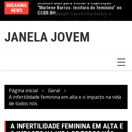
CCBB BH
Ir
BREAKING
Va
Amanda Mangili transforma beleza e
para
NEWS
fe
inclusão em conexão real nas redes
o
conteúdo
JANELA JOVEM
Página inicial
Geral
A infertilidade feminina em alta e o impacto na vida
de todos nós
A INFERTILIDADE FEMININA EM ALTA E