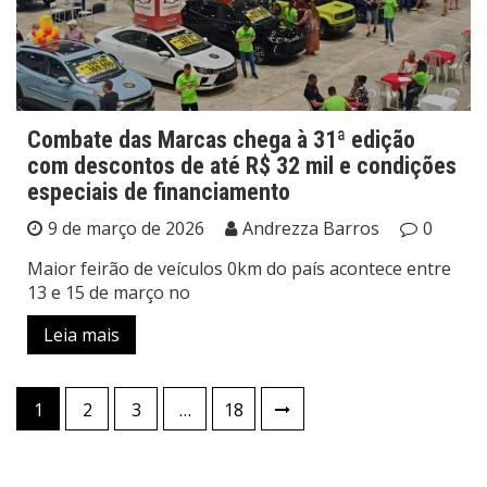
Combate das Marcas chega à 31ª edição
com descontos de até R$ 32 mil e condições
especiais de financiamento
9 de março de 2026
Andrezza Barros
0
Maior feirão de veículos 0km do país acontece entre
13 e 15 de março no
Leia mais
Paginação
1
2
3
…
18
de
posts