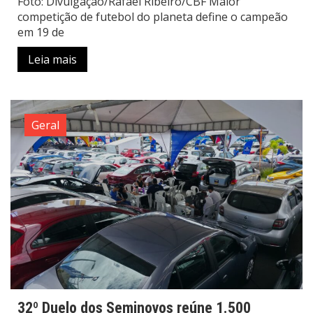
Foto: Divulgação/Rafael Ribeiro/CBF Maior
competição de futebol do planeta define o campeão
em 19 de
Leia mais
Geral
32º Duelo dos Seminovos reúne 1.500