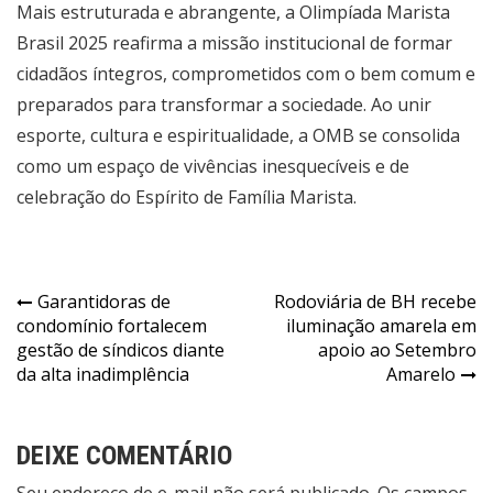
Mais estruturada e abrangente, a Olimpíada Marista
Brasil 2025 reafirma a missão institucional de formar
cidadãos íntegros, comprometidos com o bem comum e
preparados para transformar a sociedade. Ao unir
esporte, cultura e espiritualidade, a OMB se consolida
como um espaço de vivências inesquecíveis e de
celebração do Espírito de Família Marista.
Navegação
Garantidoras de
Rodoviária de BH recebe
condomínio fortalecem
iluminação amarela em
de
gestão de síndicos diante
apoio ao Setembro
Post
da alta inadimplência
Amarelo
DEIXE COMENTÁRIO
Seu endereço de e-mail não será publicado. Os campos