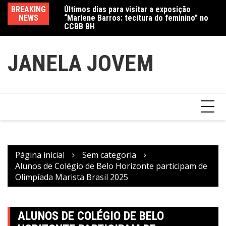
“Marlene Barros: tecitura do feminino” no
Ir
CCBB BH
BREAKING
Va
Amanda Mangili transforma beleza e
para
NEWS
fe
inclusão em conexão real nas redes
o
conteúdo
JANELA JOVEM
Página inicial
Sem categoria
Alunos de Colégio de Belo Horizonte participam de
Olimpíada Marista Brasil 2025
ALUNOS DE COLÉGIO DE BELO