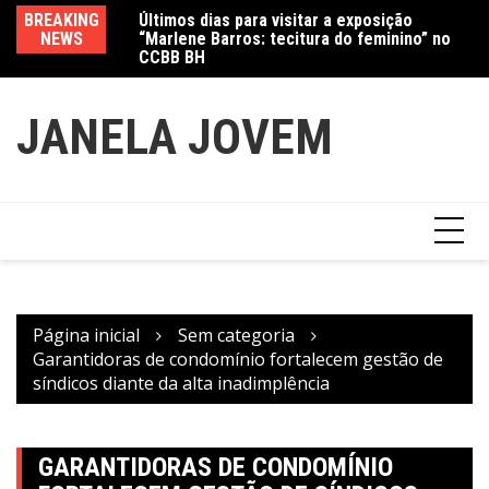
Ir
Últimos dias para visitar a exposição
BREAKING
Va
“Marlene Barros: tecitura do feminino” no
para
NEWS
fe
CCBB BH
Amanda Mangili transforma beleza e
o
inclusão em conexão real nas redes
conteúdo
JANELA JOVEM
Página inicial
Sem categoria
Garantidoras de condomínio fortalecem gestão de
síndicos diante da alta inadimplência
GARANTIDORAS DE CONDOMÍNIO