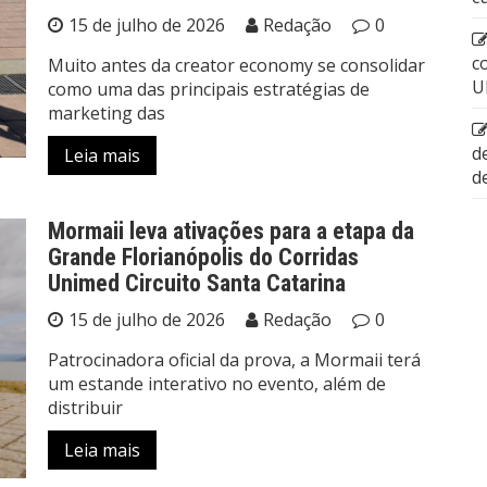
15 de julho de 2026
Redação
0
c
Muito antes da creator economy se consolidar
U
como uma das principais estratégias de
marketing das
d
Leia mais
d
Mormaii leva ativações para a etapa da
Grande Florianópolis do Corridas
Unimed Circuito Santa Catarina
15 de julho de 2026
Redação
0
Patrocinadora oficial da prova, a Mormaii terá
um estande interativo no evento, além de
distribuir
Leia mais