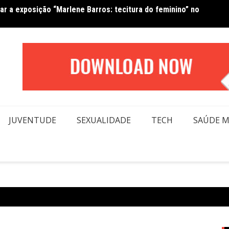
Van No
forma beleza e inclusão em conexão real nas redes
moda
JUVENTUDE
SEXUALIDADE
TECH
SAÚDE 