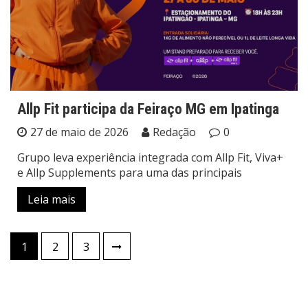
Allp Fit participa da Feiraço MG em Ipatinga
27 de maio de 2026
Redação
0
Grupo leva experiência integrada com Allp Fit, Viva+
e Allp Supplements para uma das principais
Leia mais
Paginação
1
2
3
de
posts