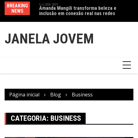
Ir
a exposição
BREAKING
Amanda Mangili transforma beleza e
Va
para
 do feminino” no
NEWS
inclusão em conexão real nas redes
fe
o
conteúdo
JANELA JOVEM
Página inicial
Blog
Business
CATEGORIA:
BUSINESS