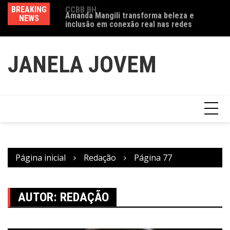
Ir
a exposição
BREAKING
Amanda Mangili transforma beleza e
Va
para
 do feminino” no
NEWS
inclusão em conexão real nas redes
fe
o
conteúdo
JANELA JOVEM
Página inicial
Redação
Página 77
AUTOR:
REDAÇÃO