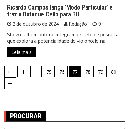
Ricardo Campos lança ‘Modo Particular’ e
traz o Batuque Cello para BH
2 de outubro de 2024
Redação
0
Show e álbum autoral integram projeto de pesquisa
que explora a potencialidade do violoncelo na
Leia mais
Paginação
1
…
75
76
77
78
79
80
de
posts
PROCURAR