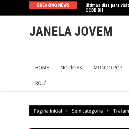
Ir
CCBB BH
BREAKING NEWS
Amanda Mangili trans
para
o
conteúdo
JANELA JOVEM
HOME
NOTÍCIAS
MUNDO POP
ROLÊ
Página inicial
Sem categoria
Tratam