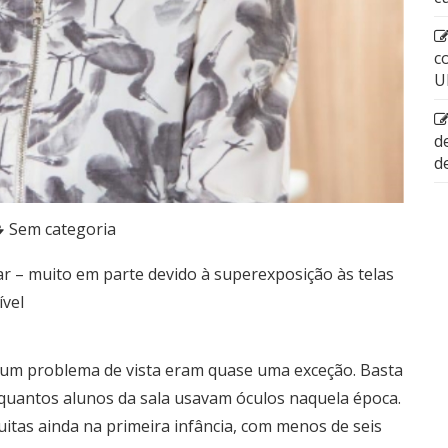
c
U
d
d
Sem categoria
r – muito em parte devido à superexposição às telas
ível
gum problema de vista eram quase uma exceção. Basta
r quantos alunos da sala usavam óculos naquela época.
itas ainda na primeira infância, com menos de seis