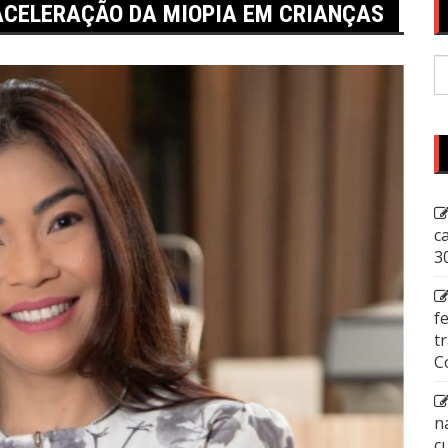
CELERAÇÃO DA MIOPIA EM CRIANÇAS
P
p
c
3
f
t
C
n
c