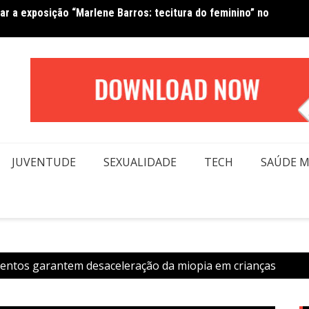
Van No
forma beleza e inclusão em conexão real nas redes
moda
JUVENTUDE
SEXUALIDADE
TECH
SAÚDE 
entos garantem desaceleração da miopia em crianças