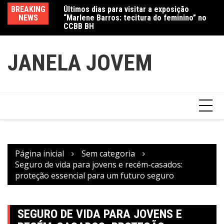
Ir
“Marlene Barros: tecitura do feminino” no
BREAKING
Va
CCBB BH
para
NEWS
fe
Amanda Mangili transforma beleza e
o
inclusão em conexão real nas redes
conteúdo
JANELA JOVEM
Página inicial
Sem categoria
Seguro de vida para jovens e recém-casados:
proteção essencial para um futuro seguro
SEGURO DE VIDA PARA JOVENS E