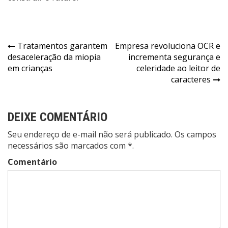
Navegação
Tratamentos garantem
Empresa revoluciona OCR e
desaceleração da miopia
incrementa segurança e
de
em crianças
celeridade ao leitor de
Post
caracteres
DEIXE COMENTÁRIO
Seu endereço de e-mail não será publicado. Os campos
necessários são marcados com *.
Comentário