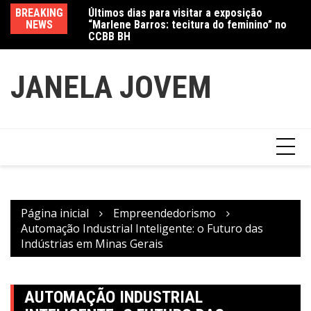
Ir
Jewelry marcam
BREAKING
Últimos dias para visitar a exposição
Am
para
NEWS
“Marlene Barros: tecitura do feminino” no
in
o
CCBB BH
conteúdo
JANELA JOVEM
Página inicial
Empreendedorismo
Automação Industrial Inteligente: o Futuro das
Indústrias em Minas Gerais
AUTOMAÇÃO INDUSTRIAL