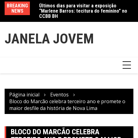
Ir
“Marlene Barros: tecitura do feminino” no
BREAKING
Va
para
CCBB BH
NEWS
fe
Amanda Mangili transforma beleza e
o
inclusão em conexão real nas redes
conteúdo
JANELA JOVEM
Página inicial
Eventos
Bloco do Marcão celebra terceiro ano e promete o
maior desfile da história de Nova Lima
BLOCO DO MARCÃO CELEBRA