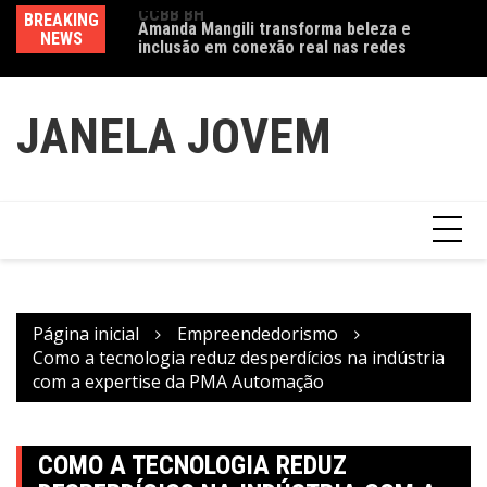
CCBB BH
Ir
BREAKING
Va
Amanda Mangili transforma beleza e
para
NEWS
fe
inclusão em conexão real nas redes
o
conteúdo
JANELA JOVEM
Página inicial
Empreendedorismo
Como a tecnologia reduz desperdícios na indústria
com a expertise da PMA Automação
COMO A TECNOLOGIA REDUZ