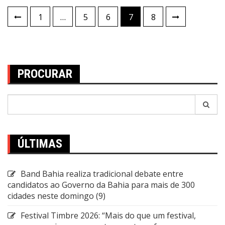
Paginação
1
…
5
6
7
8
de
posts
PROCURAR
Pesquisar
por:
ÚLTIMAS
Band Bahia realiza tradicional debate entre
candidatos ao Governo da Bahia para mais de 300
cidades neste domingo (9)
Festival Timbre 2026: “Mais do que um festival,