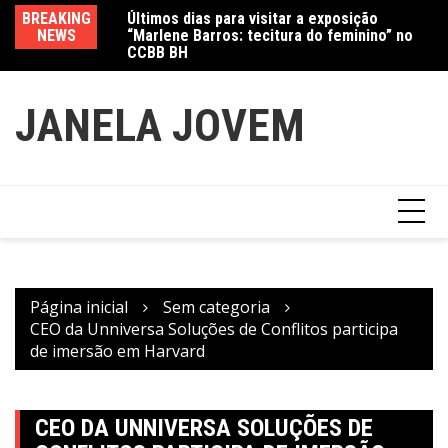
Ir
Últimos dias para visitar a exposição
BREAKING
Va
“Marlene Barros: tecitura do feminino” no
para
NEWS
fe
CCBB BH
Amanda Mangili transforma beleza e
o
inclusão em conexão real nas redes
conteúdo
JANELA JOVEM
Página inicial
Sem categoria
CEO da Unniversa Soluções de Conflitos participa
de imersão em Harvard
CEO DA UNNIVERSA SOLUÇÕES DE