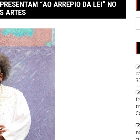
PRESENTAM “AO ARREPIO DA LEI” NO
S ARTES
P
p
c
3
f
t
C
n
c