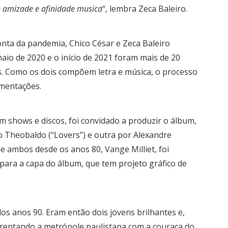
 amizade e afinidade musica
“, lembra Zeca Baleiro.
ta da pandemia, Chico César e Zeca Baleiro
io de 2020 e o início de 2021 foram mais de 20
s. Como os dois compõem letra e música, o processo
imentações.
em shows e discos, foi convidado a produzir o álbum,
 Theobaldo (“Lovers”) e outra por Alexandre
 de ambos desde os anos 80, Vange Milliet, foi
 para a capa do álbum, que tem projeto gráfico de
dos anos 90. Eram então dois jovens brilhantes e,
frentando a metrópole paulistana com a couraça do