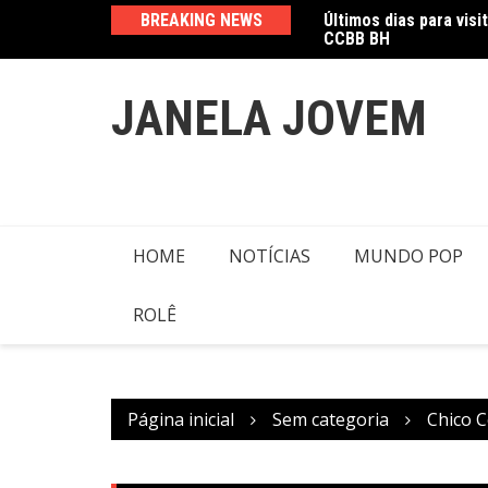
Ir
Últimos dias para visi
BREAKING NEWS
CCBB BH
para
Amanda Mangili trans
o
conteúdo
JANELA JOVEM
HOME
NOTÍCIAS
MUNDO POP
ROLÊ
Página inicial
Sem categoria
Chico C