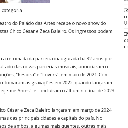
 categoria
c
U
eatro do Palácio das Artes recebe o novo show do
istas Chico César e Zeca Baleiro. Os ingressos podem
d
d
 a retomada da parceria inaugurada há 32 anos por
sultado das novas parcerias musicais, anunciaram o
nções, “Respira” e “Lovers”, em maio de 2021. Com
só retomaram as gravações em 2022, quando lançaram
eije-me Antes”, e concluíram o álbum no final de 2023.
ico César e Zeca Baleiro
lançaram
em março de 2024,
s das principais cidades e capitais do país. No
ssos de ambos, algumas mais quentes, outras mais