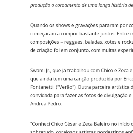
produção o coroamento de uma longa história de
Quando os shows e gravações pararam por con
começaram a compor bastante juntos. Entre ma
composições – reggaes, baladas, xotes e rock
de criação foi em conjunto, com muitas exper
Swami Jr., que já trabalhou com Chico e Zeca 
que ainda tem uma canção produzida por Érico
Fontanetti (“Verão”). Outra parceira artística
convidada para fazer as fotos de divulgação e
Andrea Pedro.
“Conheci Chico César e Zeca Baleiro no início 
sobretudo, corajosos artistas nordestinos en