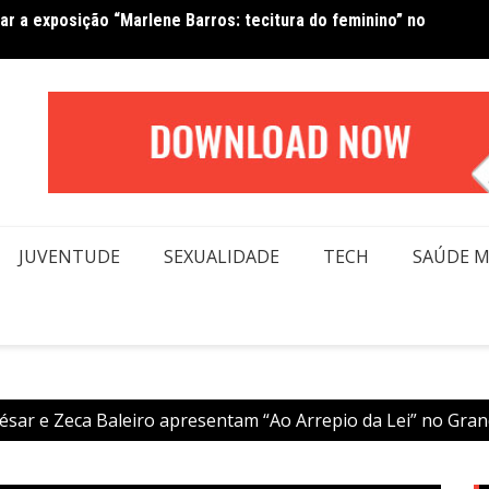
tar a exposição “Marlene Barros: tecitura do feminino” no
Van No
forma beleza e inclusão em conexão real nas redes
moda
JUVENTUDE
SEXUALIDADE
TECH
SAÚDE 
ésar e Zeca Baleiro apresentam “Ao Arrepio da Lei” no Gran