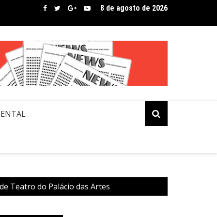
8 de agosto de 2026
bre assina lista de convidados em festival que revela novos tale
MENTAL
de Teatro do Palácio das Artes