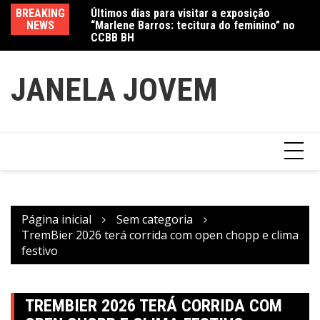
Últimos dias para visitar a exposição
Ir
BREAKING
Va
“Marlene Barros: tecitura do feminino” no
para
NEWS
fe
CCBB BH
Amanda Mangili transforma beleza e
o
inclusão em conexão real nas redes
conteúdo
JANELA JOVEM
Página inicial
Sem categoria
TremBier 2026 terá corrida com open chopp e clima
festivo
TREMBIER 2026 TERÁ CORRIDA COM