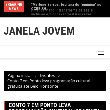
CCBB BH
Ir
BREAKING
Va
Amanda Mangili transforma beleza e
para
NEWS
fe
inclusão em conexão real nas redes
o
conteúdo
JANELA JOVEM
Página inicial
Eventos
Conto 7 em Ponto leva programação cultural
gratuita até Belo Horizonte
CONTO 7 EM PONTO LEVA