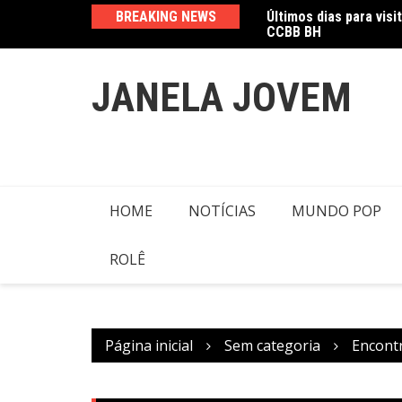
Ir
 “Marlene Barros: tecitura do feminino” no
BREAKING NEWS
Amanda Mangili trans
para
o
conteúdo
JANELA JOVEM
HOME
NOTÍCIAS
MUNDO POP
ROLÊ
Página inicial
Sem categoria
Encont