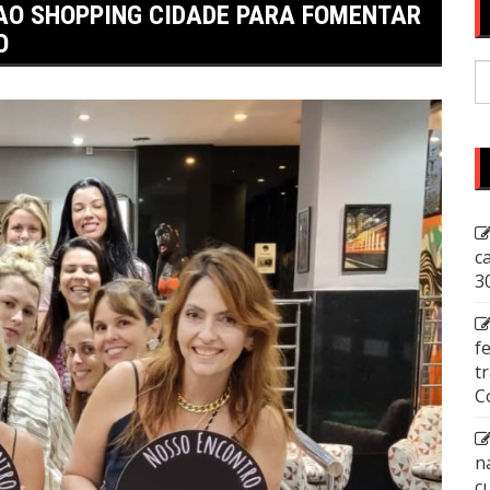
AO SHOPPING CIDADE PARA FOMENTAR
O
P
p
c
3
f
t
C
n
c