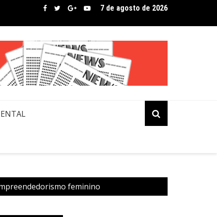
7 de agosto de 2026
bre assina lista de convidados em festival que revela novos tale
MENTAL
 empreendedorismo feminino