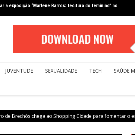
forma beleza e inclusão em conexão real nas redes
Van No
moda
JUVENTUDE
SEXUALIDADE
TECH
SAÚDE 
ro de Brechós chega ao Shopping Cidade para fomentar o