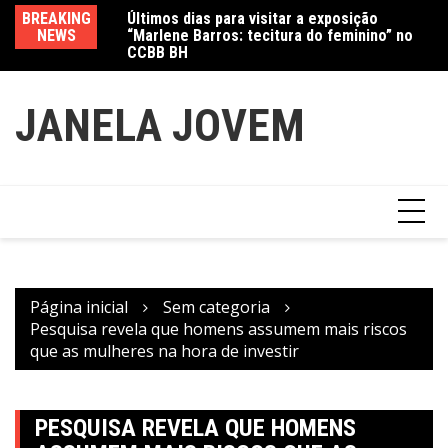
Últimos dias para visitar a exposição
Ir
BREAKING
Va
“Marlene Barros: tecitura do feminino” no
para
NEWS
fe
CCBB BH
Amanda Mangili transforma beleza e
o
inclusão em conexão real nas redes
conteúdo
JANELA JOVEM
Página inicial
Sem categoria
Pesquisa revela que homens assumem mais riscos
que as mulheres na hora de investir
PESQUISA REVELA QUE HOMENS