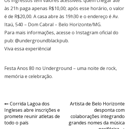
Os ingressos têm valores acessíveis: quem chegar até
às 21h paga apenas R$10,00; após esse horário, o valor
é de R$20,00. A casa abre às 19h30 e o endereço é Av.
Itaú, 540 – Dom Cabral – Belo Horizonte/MG.
Para mais informações, acesse o Instagram oficial do
pub: @undergroundblackpub.
Viva essa experiência!
Festa Anos 80 no Underground – uma noite de rock,
memória e celebração.
Navegação
Corrida Lagoa dos
Artista de Belo Horizonte
Ingleses abre inscrições e
desponta com
de
promete reunir atletas de
colaborações integrando
Post
todo o país
grandes nomes da música
periférica