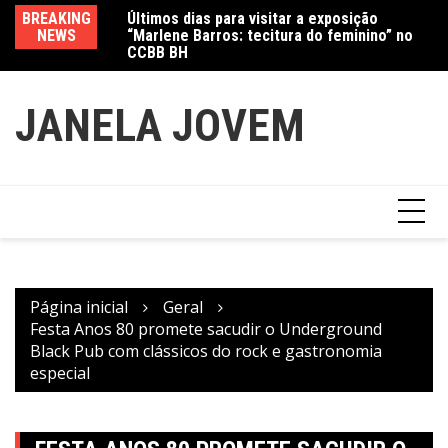
“Marlene Barros: tecitura do feminino” no
Ir
BREAKING
Va
CCBB BH
para
Amanda Mangili transforma beleza e
NEWS
fe
inclusão em conexão real nas redes
o
conteúdo
JANELA JOVEM
Página inicial
Geral
Festa Anos 80 promete sacudir o Underground
Black Pub com clássicos do rock e gastronomia
especial