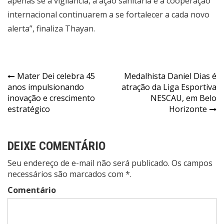
apenas se a vigilância, a ação sanitária e a cooperação
internacional continuarem a se fortalecer a cada novo
alerta”, finaliza Thayan.
Navegação
Mater Dei celebra 45
Medalhista Daniel Dias é
anos impulsionando
atração da Liga Esportiva
de
inovação e crescimento
NESCAU, em Belo
Post
estratégico
Horizonte
DEIXE COMENTÁRIO
Seu endereço de e-mail não será publicado. Os campos
necessários são marcados com *.
Comentário