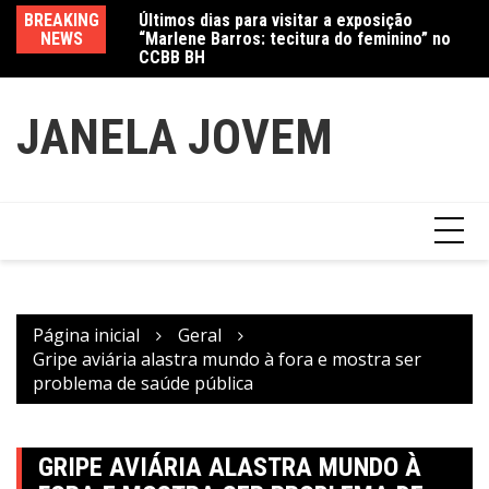
“Marlene Barros: tecitura do feminino” no
Ir
BREAKING
Va
CCBB BH
para
Amanda Mangili transforma beleza e
NEWS
fe
inclusão em conexão real nas redes
o
conteúdo
JANELA JOVEM
Página inicial
Geral
Gripe aviária alastra mundo à fora e mostra ser
problema de saúde pública
GRIPE AVIÁRIA ALASTRA MUNDO À