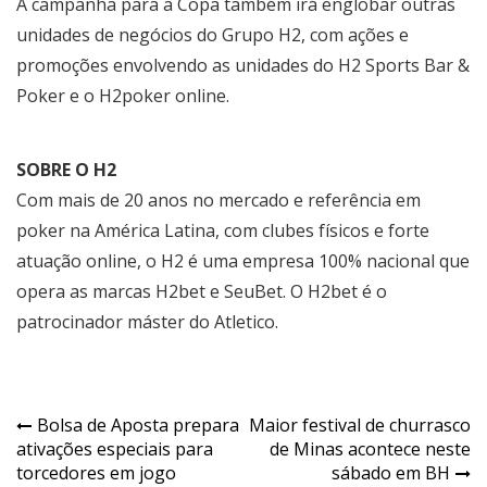
A campanha para a Copa também irá englobar outras
unidades de negócios do Grupo H2, com ações e
promoções envolvendo as unidades do H2 Sports Bar &
Poker e o H2poker online.
SOBRE O H2
Com mais de 20 anos no mercado e referência em
poker na América Latina, com clubes físicos e forte
atuação online, o H2 é uma empresa 100% nacional que
opera as marcas H2bet e SeuBet. O H2bet é o
patrocinador máster do Atletico.
Navegação
Bolsa de Aposta prepara
Maior festival de churrasco
ativações especiais para
de Minas acontece neste
de
torcedores em jogo
sábado em BH