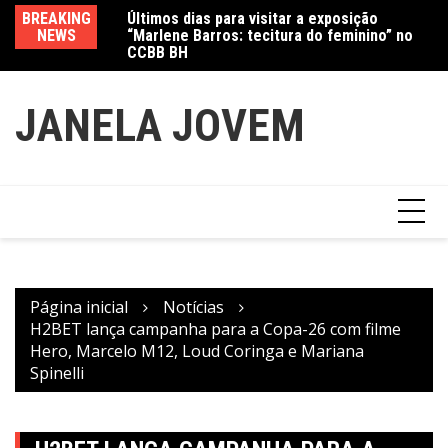
“Marlene Barros: tecitura do feminino” no
Ir
BREAKING
Va
CCBB BH
para
Amanda Mangili transforma beleza e
NEWS
fe
inclusão em conexão real nas redes
o
conteúdo
JANELA JOVEM
Página inicial
Notícias
H2BET lança campanha para a Copa-26 com filme
Hero, Marcelo M12, Loud Coringa e Mariana
Spinelli