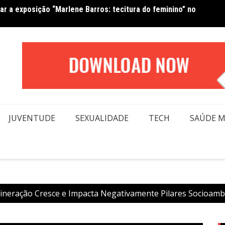
Van No
forma beleza e inclusão em conexão real nas redes
moda
JUVENTUDE
SEXUALIDADE
TECH
SAÚDE 
Mineração Cresce e Impacta Negativamente Pilares Socioamb