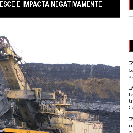
RESCE E IMPACTA NEGATIVAMENTE
P
p
c
3
f
t
C
n
c