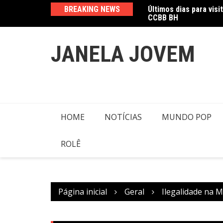
Ir
CCBB BH
BREAKING NEWS
Amanda Mangili trans
para
o
conteúdo
JANELA JOVEM
HOME
NOTÍCIAS
MUNDO POP
ROLÊ
Página inicial
Geral
Ilegalidade na 