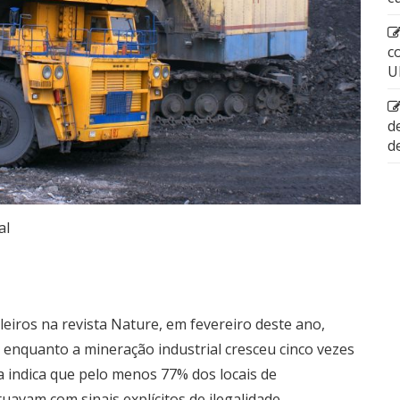
c
U
d
d
al
eiros na revista Nature, em fevereiro deste ano,
 enquanto a mineração industrial cresceu cinco vezes
 indica que pelo menos 77% dos locais de
avam com sinais explícitos de ilegalidade.