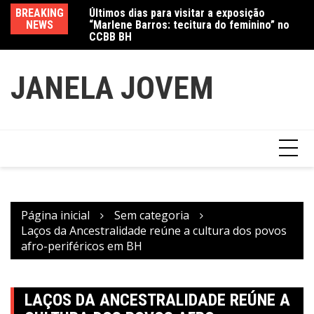
Ir
CCBB BH
BREAKING
Va
Amanda Mangili transforma beleza e
para
NEWS
fe
inclusão em conexão real nas redes
o
conteúdo
JANELA JOVEM
Página inicial
Sem categoria
Laços da Ancestralidade reúne a cultura dos povos
afro-periféricos em BH
LAÇOS DA ANCESTRALIDADE REÚNE A