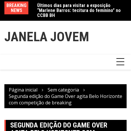
“Marlene Barros: tecitura do feminino” no
Ir
BREAKING
Va
CCBB BH
para
Amanda Mangili transforma beleza e
NEWS
fe
inclusão em conexão real nas redes
o
conteúdo
JANELA JOVEM
Página inicial
Sem categoria
Segunda edição do Game Over agita Belo Horizonte
com competição de breaking
SEGUNDA EDIÇÃO DO GAME OVER