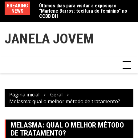
Últimos dias para visitar a exposição
Ir
BREAKING
Va
“Marlene Barros: tecitura do feminino” no
para
NEWS
fe
CCBB BH
Amanda Mangili transforma beleza e
o
inclusão em conexão real nas redes
conteúdo
JANELA JOVEM
Página inicial
Geral
Melasma: qual o melhor método de tratamento?
MELASMA: QUAL O MELHOR MÉTODO
DE TRATAMENTO?