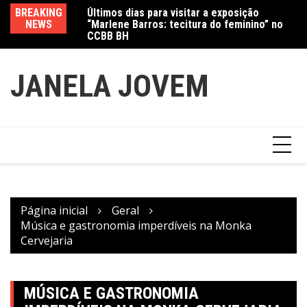
Ir
Últimos dias para visitar a exposição
BREAKING
Va
para
“Marlene Barros: tecitura do feminino” no
NEWS
fe
CCBB BH
Amanda Mangili transforma beleza e
o
inclusão em conexão real nas redes
conteúdo
JANELA JOVEM
Página inicial
Geral
Música e gastronomia imperdíveis na Monka
Cervejaria
MÚSICA E GASTRONOMIA