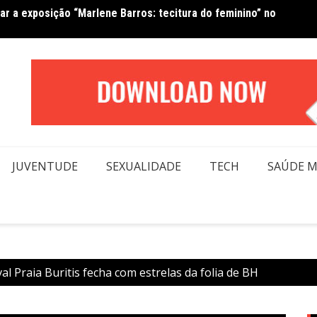
Van No
forma beleza e inclusão em conexão real nas redes
moda
JUVENTUDE
SEXUALIDADE
TECH
SAÚDE 
l Praia Buritis fecha com estrelas da folia de BH