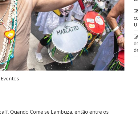
c
U
d
d
Eventos
pai?, Quando Come se Lambuza, então entre os