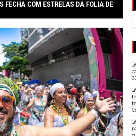
S FECHA COM ESTRELAS DA FOLIA DE
P
p
c
3
f
t
C
n
c