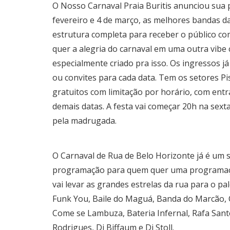
O Nosso Carnaval Praia Buritis anunciou sua p
fevereiro e 4 de março, as melhores bandas da
estrutura completa para receber o público c
quer a alegria do carnaval em uma outra vibe
especialmente criado pra isso. Os ingressos já
ou convites para cada data. Tem os setores Pi
gratuitos com limitação por horário, com entra
demais datas. A festa vai começar 20h na sext
pela madrugada.
O Carnaval de Rua de Belo Horizonte já é um 
programação para quem quer uma programação 
vai levar as grandes estrelas da rua para o p
Funk You, Baile do Maguá, Banda do Marcão, 
Come se Lambuza, Bateria Infernal, Rafa Santos
Rodrigues, Dj Biffaum e Dj Stoll.