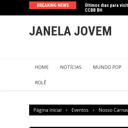
Ir
CCBB BH
BREAKING NEWS
Amanda Mangili trans
para
o
conteúdo
JANELA JOVEM
HOME
NOTÍCIAS
MUNDO POP
ROLÊ
Página inicial
Eventos
Nosso Carnava