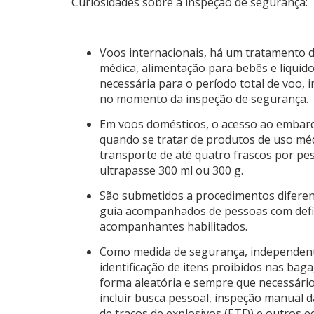
Curiosidades sobre a inspeção de segurança:
Voos internacionais, há um tratamento d
médica, alimentação para bebês e líquidos
necessária para o período total de voo, 
no momento da inspeção de segurança.
Em voos domésticos, o acesso ao embarq
quando se tratar de produtos de uso méd
transporte de até quatro frascos por pe
ultrapasse 300 ml ou 300 g.
São submetidos a procedimentos diferenc
guia acompanhados de pessoas com defici
acompanhantes habilitados.
Como medida de segurança, independent
identificação de itens proibidos nas ba
forma aleatória e sempre que necessário
incluir busca pessoal, inspeção manual 
de traços de explosivos (ETD) e outros 