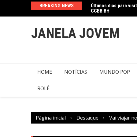
CCBB BH
Ir
BREAKING NEWS
Amanda Mangili trans
para
o
conteúdo
JANELA JOVEM
HOME
NOTÍCIAS
MUNDO POP
ROLÊ
Página inicial
Destaque
Vai viajar 