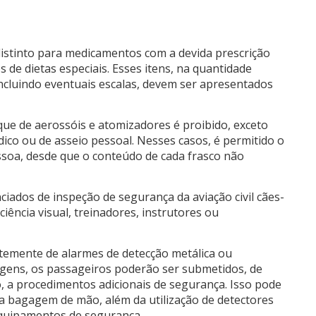
istinto para medicamentos com a devida prescrição
 de dietas especiais. Esses itens, na quantidade
incluindo eventuais escalas, devem ser apresentados
ue de aerossóis e atomizadores é proibido, exceto
ico ou de asseio pessoal. Nesses casos, é permitido o
ssoa, desde que o conteúdo de cada frasco não
iados de inspeção de segurança da aviação civil cães-
ência visual, treinadores, instrutores ou
emente de alarmes de detecção metálica ou
gagens, os passageiros poderão ser submetidos, de
, a procedimentos adicionais de segurança. Isso pode
da bagagem de mão, além da utilização de detectores
equipamentos de segurança.