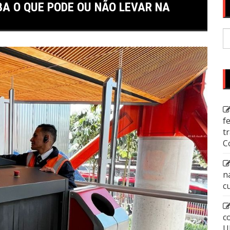
BA O QUE PODE OU NÃO LEVAR NA
P
p
f
t
C
n
c
c
U