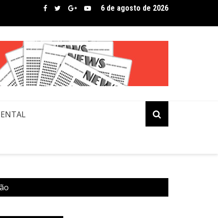
6 de agosto de 2026
bre assina lista de convidados em festival que revela novos tale
MENTAL
mão