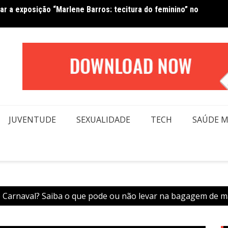
Van No
forma beleza e inclusão em conexão real nas redes
moda
JUVENTUDE
SEXUALIDADE
TECH
SAÚDE 
no Carnaval? Saiba o que pode ou não levar na bagagem de 