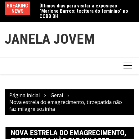
“Marlene Barros: tecitura do feminino” no
Ir
CCBB BH
BREAKING
Va
Amanda Mangili transforma beleza e
para
NEWS
fe
inclusão em conexão real nas redes
o
conteúdo
JANELA JOVEM
Página inicial
Geral
Nova estrela do emagrecimento, tirzepatida não
faz milagre sozinha
NOVA ESTRELA DO EMAGRECIMENTO,