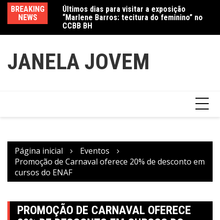
Ir
Últimos dias para visitar a exposição
BREAKING
Va
para
“Marlene Barros: tecitura do feminino” no
NEWS
fe
CCBB BH
Amanda Mangili transforma beleza e
o
inclusão em conexão real nas redes
conteúdo
JANELA JOVEM
Página inicial
Eventos
Promoção de Carnaval oferece 20% de desconto em
cursos do ENAF
PROMOÇÃO DE CARNAVAL OFERECE