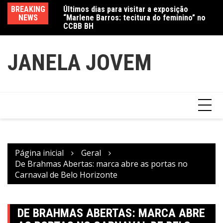
Últimos dias para visitar a exposição
Ir
BREAKING
Va
“Marlene Barros: tecitura do feminino” no
para
NEWS
fe
CCBB BH
Amanda Mangili transforma beleza e
o
inclusão em conexão real nas redes
conteúdo
JANELA JOVEM
Página inicial
Geral
De Brahmas Abertas: marca abre as portas no
Carnaval de Belo Horizonte
DE BRAHMAS ABERTAS: MARCA ABRE