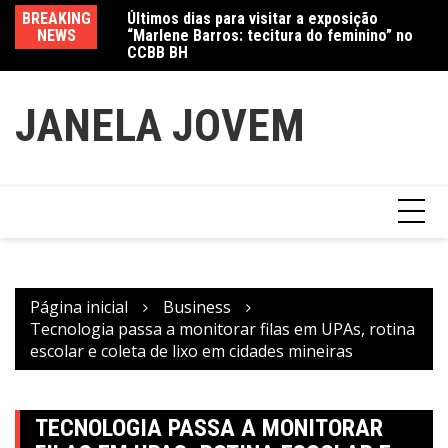
Ir
Últimos dias para visitar a exposição
BREAKING
Va
“Marlene Barros: tecitura do feminino” no
para
NEWS
fe
CCBB BH
Amanda Mangili transforma beleza e
o
inclusão em conexão real nas redes
conteúdo
JANELA JOVEM
Página inicial
Business
Tecnologia passa a monitorar filas em UPAs, rotina
escolar e coleta de lixo em cidades mineiras
TECNOLOGIA PASSA A MONITORAR