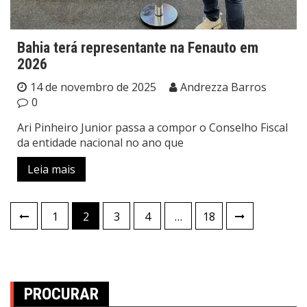
Bahia terá representante na Fenauto em
2026
14 de novembro de 2025
Andrezza Barros
0
Ari Pinheiro Junior passa a compor o Conselho Fiscal
da entidade nacional no ano que
Leia mais
Paginação
1
2
3
4
…
18
de
posts
PROCURAR