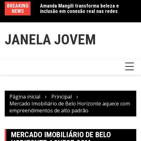
Ir
a exposição
BREAKING
Amanda Mangili transforma beleza e
Va
para
 do feminino” no
NEWS
inclusão em conexão real nas redes
fe
o
conteúdo
JANELA JOVEM
Página inicial
Principal
Mercado Imobiliário de Belo Horizonte aquece com
empreendimentos de alto padrão
MERCADO IMOBILIÁRIO DE BELO